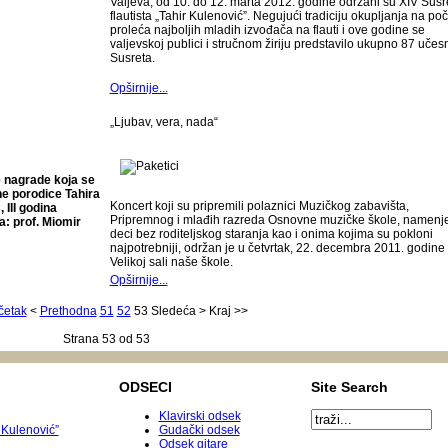
Valjeva, od 10. do 12. marta 2012. godine održani su XIV Susre
flautista „Tahir Kulenović”. Negujući tradiciju okupljanja na po
proleća najboljih mladih izvođača na flauti i ove godine se
valjevskoj publici i stručnom žiriju predstavilo ukupno 87 učes
Susreta.
Opširnije...
„Ljubav, vera, nada“
 nagrade koja se
ne porodice Tahira
Koncert koji su pripremili polaznici Muzičkog zabavišta,
II godina
Pripremnog i mlađih razreda Osnovne muzičke škole, namenj
: prof. Miomir
deci bez roditeljskog staranja kao i onima kojima su pokloni
najpotrebniji, održan je u četvrtak, 22. decembra 2011. godine
Velikoj sali naše škole.
Opširnije...
četak
<
Prethodna
51
52
53
Sledeća
>
Kraj
>>
Strana 53 od 53
ODSECI
Site Search
Klavirski odsek
 Kulenović”
Gudački odsek
Odsek gitare