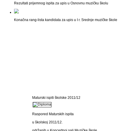
Rezultati prijemnog ispita za upis u Osnovnu muzičku školu
Konačna rang-lista kandidata za upis u I r. Srednje muzičke škole
Maturski ispiti školske 2011/12
Raspored Maturskih ispita
u školskoj 2011/12.
održanih u Koncertnoj sali Muzičke škole