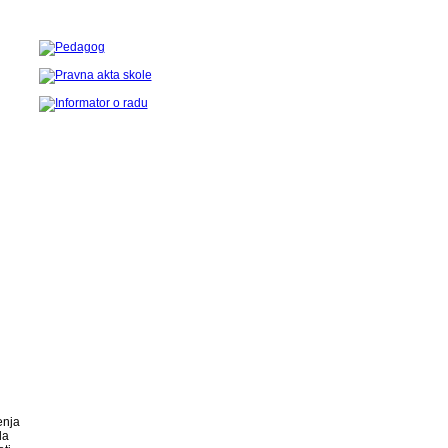
enja
da