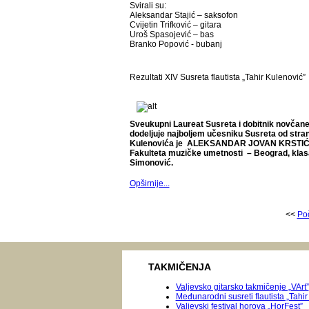
Svirali su:
Aleksandar Stajić – saksofon
Cvijetin Trifković – gitara
Uroš Spasojević – bas
Branko Popović - bubanj
Rezultati XIV Susreta flautista „Tahir Kulenović”
Sveukupni Laureat Susreta i dobitnik novčane
dodeljuje najboljem učesniku Susreta od stra
Kulenovića je ALEKSANDAR JOVAN KRSTIĆ, I
Fakulteta muzičke umetnosti – Beograd, klasa
Simonović.
Opširnije...
<<
Po
TAKMIČENJA
Valjevsko gitarsko takmičenje „VArt”
Međunarodni susreti flautista „Tahir
Valjevski festival horova „HorFest”