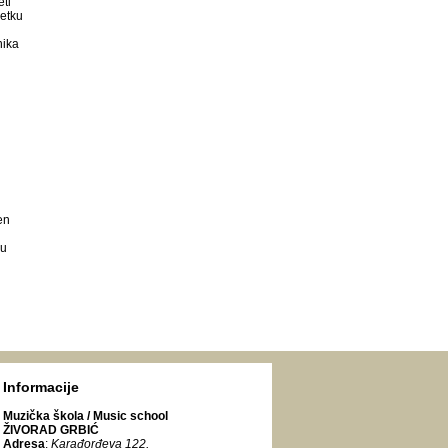
ti
četku
nika
en
 u
Informacije
Muzička škola / Music school
ŽIVORAD GRBIĆ
Adresa
:
Karađorđeva 122
,