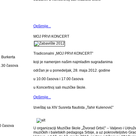
Opširnije...
MOJ PRVI KONCERT
Tradiconalni „MOJ PRVI KONCERT”
a Burkerta
koji je namenjen našim najmlađim sugrađanima
7.30 časova
održan je u ponedeljak, 28. maja 2012. godine
u 10.00 časova i 17.00 časova
u Koncertnoj sali muzičke škole.
Opširnije...
Izveštaj sa XIV Susreta flautista „Tahir Kulenović”
30 časova
U organizaciji Muzičke škole „Živorad Grbić” – Valjevo i Udruž
muzičkih i baletskih pedagoga Srbije, a uz pokroviteljstvo Gra