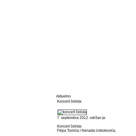
Aktuelno
Koncert čelista
7. septembra 2012. održan je
Koncert čelista
Filipa Tomića i Nenada Uskokovića,