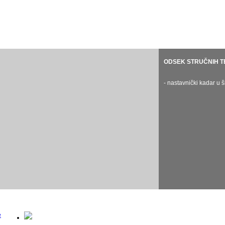
ODSEK KLAVIRA
ODSEK GUDAČA
ODSEK GITARE
ODSEK STRUČNIH T
ODSEK HAR
- nastavnički kadar u školskoj 2024/25.
- nastavnički kadar u školskoj 2024
- nastavnički kadar u školskoj 2024/25.
- nastavnički kadar u 
- nastavnički