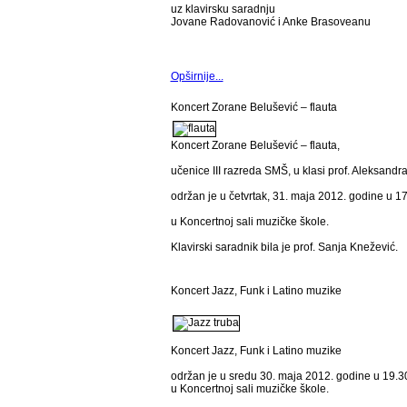
uz klavirsku saradnju
Jovane Radovanović i Anke Brasoveanu
Opširnije...
Koncert Zorane Belušević – flauta
Koncert Zorane Belušević – flauta,
učenice III razreda SMŠ, u klasi prof. Aleksandr
održan je u četvrtak, 31. maja 2012. godine u 1
u Koncertnoj sali muzičke škole.
Klavirski saradnik bila je prof. Sanja Knežević.
Koncert Jazz, Funk i Latino muzike
Koncert Jazz, Funk i Latino muzike
održan je u sredu 30. maja 2012. godine u 19.
u Koncertnoj sali muzičke škole.