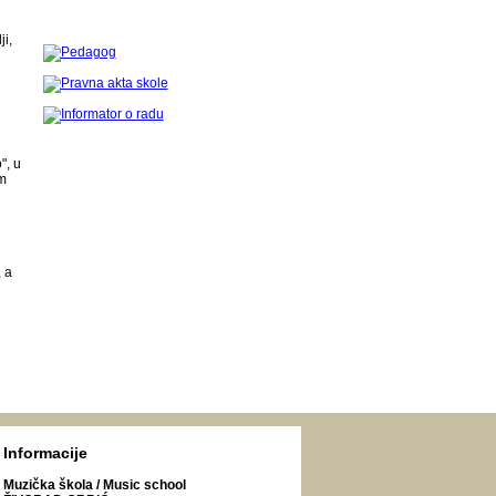
ji,
", u
em
 a
Informacije
Muzička škola / Music school