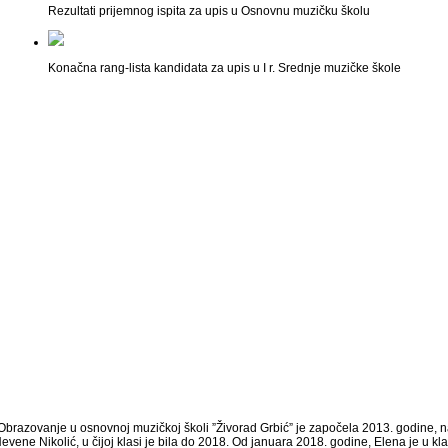
Rezultati prijemnog ispita za upis u Osnovnu muzičku školu
Konačna rang-lista kandidata za upis u I r. Srednje muzičke škole
Obrazovanje u osnovnoj muzičkoj školi ”Živorad Grbić” je započela 2013. godine, n
vene Nikolić, u čijoj klasi je bila do 2018. Od januara 2018. godine, Elena je u kla