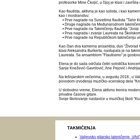
profesorke Mine Čkojić, u čijoj je klasi i završ
Kao flautista, aktivna je kao solista, i kao kamer
kao i inostranstvu:
• Prve nagrade na Susretima flautista "Tahir K
• Druge nagrade na Međunarodnom takmičenj
• Prve nagrade na Takmičenju flautista "Josip
• Prva nagrada i zvanje Laureata na Školsko
• Prve nagrade na Republičkom takmičenju uč
Kao član dva kamerna ansambla, duo "Živorad Gr
klasi Aleksandra Burkerta, nastupala je na takmi
Laureata. Sa ansamblom "Flautisimo" je gostova
Elena je do sada održala četiri solistička koncer
Sanje Knežević-Gavrilović, Ane Pejović i Andrij
Na tešnjarskim večerima, u avgustu 2018., u Val
povodom izvođenja muzičko-scenskog dela "Kru
U slobodno vreme, Elena aktivno trenira moderan
privatne časove gitare.
Svoje školovanje nastaviće u muzičkoj školi "K
TAKMIČENJA
Valjevsko gitarsko takmičenje „VArt”