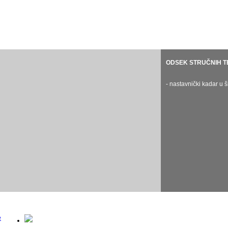
ODSEK KLAVIRA
ODSEK GUDAČA
ODSEK GITARE
ODSEK STRUČNIH T
ODSEK HAR
- nastavnički kadar u školskoj 2024/25.
- nastavnički kadar u školskoj 2024
- nastavnički kadar u školskoj 2024/25.
- nastavnički kadar u 
- nastavnički