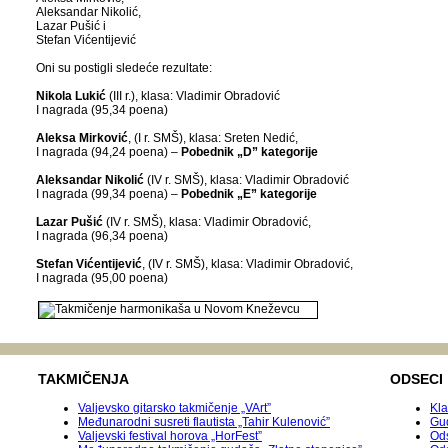
Aleksandar Nikolić,
Lazar Pušić i
Stefan Vićentijević
Oni su postigli sledeće rezultate:
Nikola Lukić
(
III
r.)
,
klasa: Vladimir Obradović
I
nagrada (95,34
poena
)
Aleksa Mirković
,
(I r.
SMŠ),
klasa: Sreten Nedić
,
I
nagrada (94,24
poena
) –
Pobednik „D” kategorije
Aleksandar Nikolić
(IV
r. SMŠ),
klasa: Vladimir Obradović
I
nagrada (99,34
poena
) –
Pobednik „E” kategorije
Lazar Pušić
(
IV
r. SMŠ),
klasa: Vladimir Obradović
,
I
nagrada (96,34
poena
)
Stefan Vićentijević
,
(IV
r. SMŠ),
klasa: Vladimir Obradović
,
I
nagrada (95,00
poena
)
TAKMIČENJA
ODSECI
Valjevsko gitarsko takmičenje „VArt”
Kla
Međunarodni susreti flautista „Tahir Kulenović”
Gu
Valjevski festival horova „HorFest”
Ods