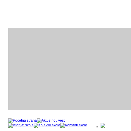
ODSEK KLAVIRA
O
- nastavnički kadar u šk
- 