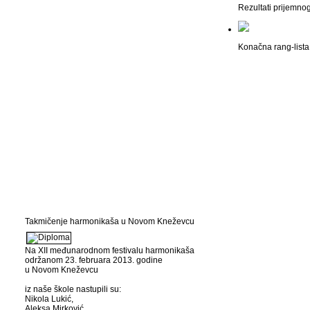
Rezultati prijemno
Konačna rang-lista 
Takmičenje harmonikaša u Novom Kneževcu
Na XII međunarodnom festivalu harmonikaša
održanom 23. februara 2013. godine
u Novom Kneževcu
iz naše škole nastupili su:
Nikola Lukić,
Aleksa Mirković,