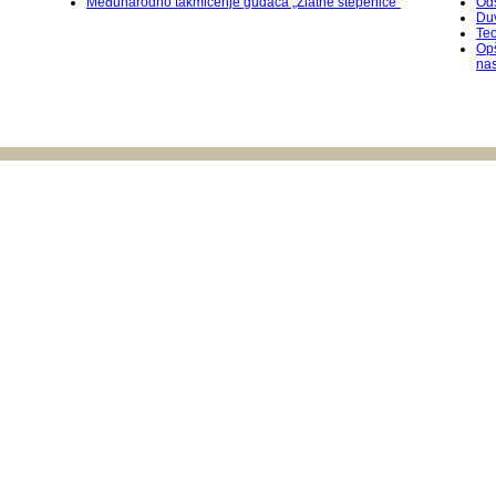
Međunarodnо takmičenje gudača „Zlatne stepenice”
Od
Duv
Teo
Op
na