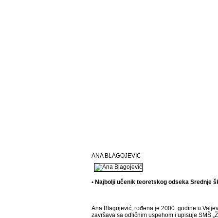
ANA BLAGOJEVIĆ
• Najbolji učenik teoretskog odseka Srednje š
Ana Blagojević, rođena je 2000. godine u Valj
završava sa odličnim uspehom i upisuje SMŠ „Živ