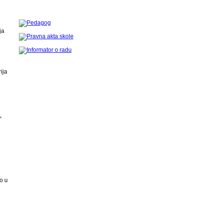
ja
ija
”
o u