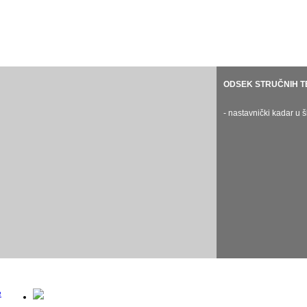
ODSEK KLAVIRA
ODSEK GUDAČA
ODSEK GITARE
ODSEK STRUČNIH T
ODSEK HAR
- nastavnički kadar u školskoj 2024/25.
- nastavnički kadar u školskoj 2024
- nastavnički kadar u školskoj 2024/25.
- nastavnički kadar u 
- nastavnički