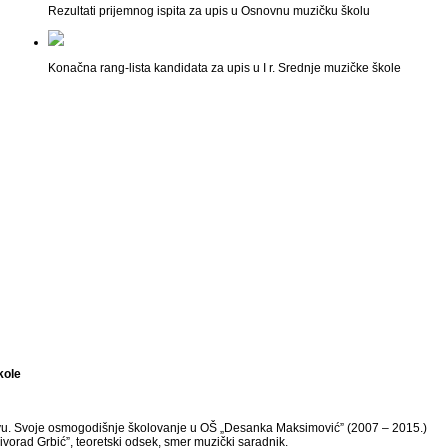
Rezultati prijemnog ispita za upis u Osnovnu muzičku školu
Konačna rang-lista kandidata za upis u I r. Srednje muzičke škole
kole
evu. Svoje osmogodišnje školovanje u OŠ „Desanka Maksimović” (2007 – 2015.)
orad Grbić”, teoretski odsek, smer muzički saradnik.