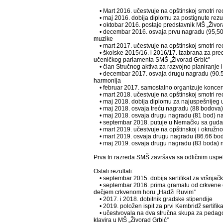
• Mart 2016. učestvuje na opštinskoj smotri re
• maj 2016. dobija diplomu za postignute rezul
• oktobar 2016. postaje predstavnik MŠ „Živora
• decembar 2016. osvaja prvu nagradu (95,50 bo
muzike
• mart 2017. učestvuje na opštinskoj smotri re
• školske 2015/16. i 2016/17. izabrana za pre
učeničkog parlamenta SMŠ „Živorad Grbić”
• član Stručnog aktiva za razvojno planiranje 
• decembar 2017. osvaja drugu nagradu (90.50 
harmonija
• februar 2017. samostalno organizuje koncert
• mart 2018. učestvuje na opštinskoj smotri re
• maj 2018. dobija diplomu za najuspešnijeg u
• maj 2018. osvaja treću nagradu (88 bodova) 
• maj 2018. osvaja drugu nagradu (81 bod) na 5
• septembar 2018. putuje u Nemačku sa gudačkim
• mart 2019. učestvuje na opštinskoj i okružno
• mart 2019. osvaja drugu nagradu (86.66 bodo
• maj 2019. osvaja drugu nagradu (83 boda) na 
Prva tri razreda SMŠ završava sa odličnim uspeh
Ostali rezultati:
• septembar 2015. dobija sertifikat za vršnjačk
• septembar 2016. prima gramatu od crkvene o
dečjem crkvenom horu „Hadži Ruvim”
• 2017. i 2018. dobitnik gradske stipendije
• 2019. položen ispit za prvi Kembridž sertifika
• učestvovala na dva stručna skupa za pedagoge
klavira u MŠ „Živorad Grbić”